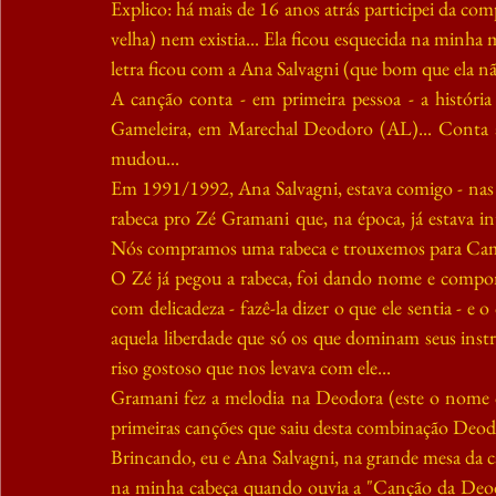
Explico: há mais de 16 anos atrás participei da com
velha) nem existia... Ela ficou esquecida na minha
letra ficou com a Ana Salvagni (que bom que ela não
A canção conta - em primeira pessoa - a históri
Gameleira, em Marechal Deodoro (AL)... Conta a h
mudou...
Em 1991/1992, Ana Salvagni, estava comigo - nas f
rabeca pro Zé Gramani que, na época, já estava int
Nós compramos uma rabeca e trouxemos para Cam
O Zé já pegou a rabeca, foi dando nome e compond
com delicadeza - fazê-la dizer o que ele sentia - e 
aquela liberdade que só os que dominam seus inst
riso gostoso que nos levava com ele...
Gramani fez a melodia na Deodora (este o nome qu
primeiras canções que saiu desta combinação Deod
Brincando, eu e Ana Salvagni, na grande mesa da cas
na minha cabeça quando ouvia a "Canção da Deodor