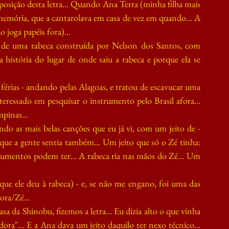
posição desta letra... Quando Ana Terra (minha filha mais 
 memória, que a cantarolava em casa de vez em quando... A 
 joga papéis fora)...
a de uma rabeca construída por Nelson dos Santos, com 
istória do lugar de onde saiu a rabeca e porque ela se 
érias - andando pelas Alagoas, e tratou de escavucar uma 
eressado em pesquisar o instrumento pelo Brasil afora... 
pinas...
o as mais belas canções que eu já vi, com um jeito de - 
o que a gente sentia também... Um jeito que só o Zé tinha: 
rumentos podem ter... A rabeca ria nas mãos do Zé... Um 
e ele deu à rabeca) - e, se não me engano, foi uma das 
ora/Zé...
a da Shinobu, fizemos a letra... Eu dizia alto o que vinha 
a"... E a Ana dava um jeito daquilo ter nexo técnico... 