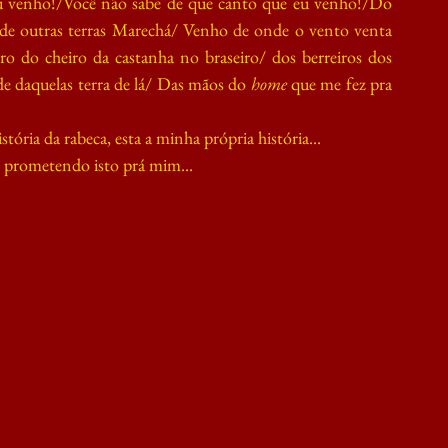
u venho!/Você não sabe de que canto que eu venho!/Do 
s de outras terras Marechá/ Venho de onde o vento venta 
o do cheiro da castanha no braseiro/ dos berreiros dos 
 daquelas terra de lá/ Das mãos do 
home
 que me fez pra 
ria da rabeca, esta a minha própria história...
o prometendo isto prá mim...