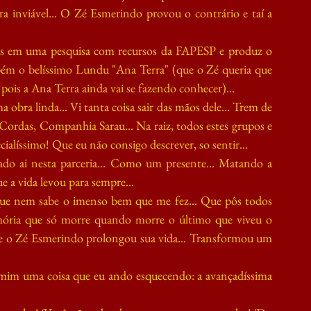
 inviável... O Zé Esmerindo provou o contrário e taí a 
as em uma pesquisa com recursos da FAPESP e produz o 
bém o belíssimo Lundu "Ana Terra" (que o Zé queria que 
 pois a Ana Terra ainda vai se fazendo conhecer)...
bra linda... Vi tanta coisa sair das mãos dele... Trem de 
rdas, Companhia Sarau... Na raiz, todos estes grupos e 
alíssimo! Que eu não consigo descrever, so sentir...
ado ai nesta parceria... Como um presente... Matando a 
 a vida levou para sempre...
ue nem sabe o imenso bem que me fez... Que pôs todos 
ória que só morre quando morre o último que viveu o 
que o Zé Esmerindo prolongou sua vida... Transformou um 
mim uma coisa que eu ando esquecendo: a avançadíssima 