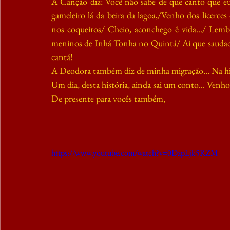
A Canção diz: Você não sabe de que canto que e
gameleiro lá da beira da lagoa,/Venho dos licerce
nos coqueiros/ Cheio, aconchego ê vida.../ Lembr
meninos de Inhá Tonha no Quintá/ Ai que saudade
cantá!
A Deodora também diz de minha migração... Na histó
Um dia, desta história, ainda sai um conto... Venh
De presente para vocês também,
https://www.youtube.com/watch?v=0DzpLjk5RZM