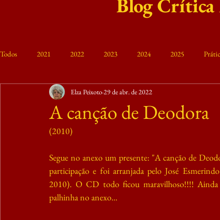
Blog Crítica
Todos
2021
2022
2023
2024
2025
Prát
Elza Peixoto
29 de abr. de 2022
Curso Friedrich Engels
VIII MTE 2023
Memória
M
A canção de Deodora
(2010)
Segue no anexo um presente: "A canção de Deodor
participação e foi arranjada pelo José Esmer
2010). O CD todo ficou maravilhoso!!!! Ainda nã
palhinha no anexo...