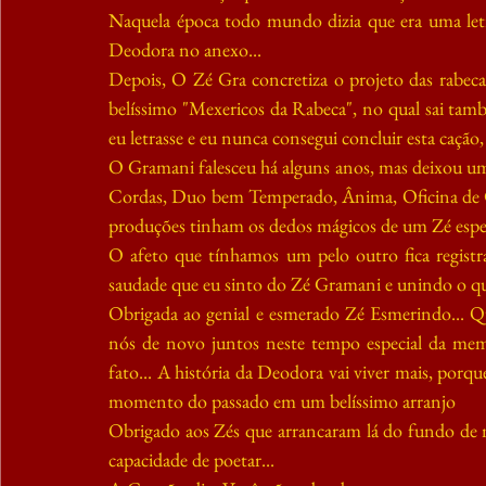
Naquela época todo mundo dizia que era uma letra
Deodora no anexo...
Depois, O Zé Gra concretiza o projeto das rabec
belíssimo "Mexericos da Rabeca", no qual sai tam
eu letrasse e eu nunca consegui concluir esta cação,
O Gramani falesceu há alguns anos, mas deixou uma o
Cordas, Duo bem Temperado, Ânima, Oficina de Co
produções tinham os dedos mágicos de um Zé especi
O afeto que tínhamos um pelo outro fica registr
saudade que eu sinto do Zé Gramani e unindo o que
Obrigada ao genial e esmerado Zé Esmerindo... Q
nós de novo juntos neste tempo especial da mem
fato... A história da Deodora vai viver mais, por
momento do passado em um belíssimo arranjo
Obrigado aos Zés que arrancaram lá do fundo de 
capacidade de poetar... 