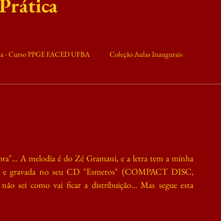
 Prática
ica - Curso PPGE FACED UFBA
Coleção Aulas Inaugurais
ilitância
Conjuntura
X MTE
a"... A melodia é do Zé Gramani, e a letra tem a minha 
indo e gravada no seu CD "Esmeros" (COMPACT DISC, 
o sei como vai ficar a distribuição... Mas segue esta 