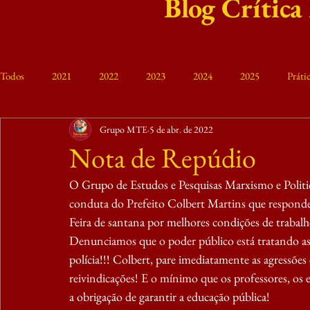
Blog Crítica
Todos
2021
2022
2023
2024
2025
Prát
Grupo MTE
5 de abr. de 2022
Curso Friedrich Engels
VIII MTE 2023
Memória
M
Nota de Repúdio
O Grupo de Estudos e Pesquisas Marxismo e Politi
conduta do Prefeito Colbert Martins que responde 
Feira de santana por melhores condições de trabalh
Denunciamos que o poder público está tratando as
polícia!!! Colbert, pare imediatamente as agressões 
reivindicações! E o mínimo que os professores, os 
a obrigação de garantir a educação pública!