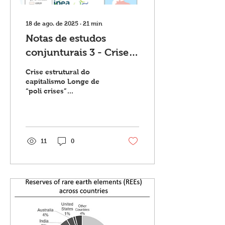
18 de ago. de 2025
∙
21
min
Notas de estudos
conjunturais 3 - Crise
estrutural do
Crise estrutural do
capitalismo e Bases da
capitalismo Longe de
“poli crises”
correlação de forças e
desarticuladas entre si,
das crises na formação
temos um quadro de
crise estrutural do modo
social brasileira
de produção...
11
0