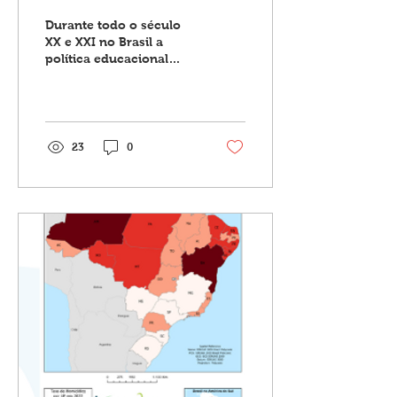
reflexo da
Durante todo o século
reestruturação
XX e XXI no Brasil a
política educacional
produtiva mundial na
esteve marcada pela
política educacional
elitização, pela
seletividade e pela
brasileira
complexificação...
23
0