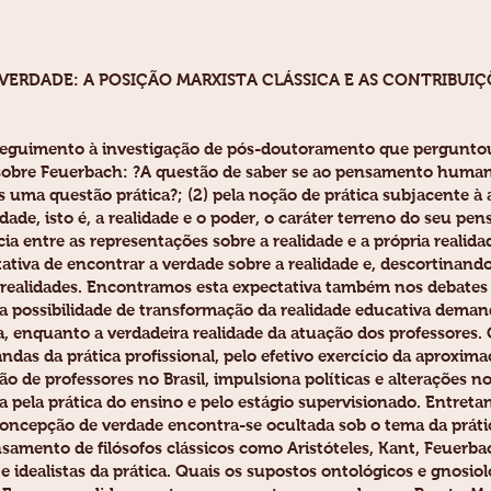
 VERDADE: A POSIÇÃO MARXISTA CLÁSSICA E AS CONTRIBUI
r seguimento à investigação de pós-doutoramento que perguntou
 sobre Feuerbach: ?A questão de saber se ao pensamento huma
 uma questão prática?; (2) pela noção de prática subjacente à 
e, isto é, a realidade e o poder, o caráter terreno do seu pe
ia entre as representações sobre a realidade e a própria reali
ativa de encontrar a verdade sobre a realidade e, descortinan
realidades. Encontramos esta expectativa também nos debates 
 da possibilidade de transformação da realidade educativa dem
ca, enquanto a verdadeira realidade da atuação dos professores
ndas da prática profissional, pelo efetivo exercício da aproxi
o de professores no Brasil, impulsiona políticas e alterações 
 pela prática do ensino e pelo estágio supervisionado. Entreta
concepção de verdade encontra-se ocultada sob o tema da prát
samento de filósofos clássicos como Aristóteles, Kant, Feuerba
e idealistas da prática. Quais os supostos ontológicos e gnosio