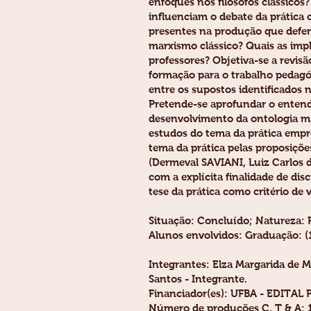
enfoques nos filósofos clássicos
influenciam o debate da prática
presentes na produção que defen
marxismo clássico? Quais as impl
professores? Objetiva-se a revis
formação para o trabalho pedagó
entre os supostos identificados 
Pretende-se aprofundar o entend
desenvolvimento da ontologia mate
estudos do tema da prática empre
tema da prática pelas proposiçõe
(Dermeval SAVIANI, Luiz Carlos 
com a explícita finalidade de di
tese da prática como critério d
Situação: Concluído; Natureza: 
Alunos envolvidos: Graduação: (1)
Integrantes: Elza Margarida de M
Santos - Integrante.
Financiador(es): UFBA - EDITAL
Número de produções C, T & A: 