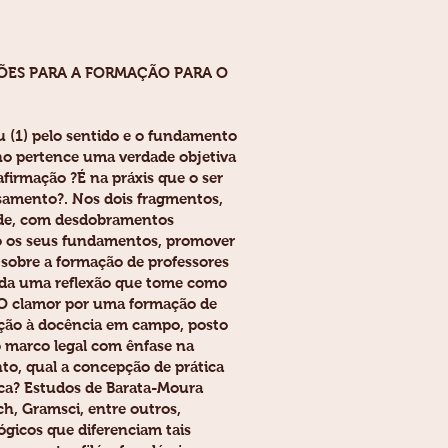
ÇÕES PARA A FORMAÇÃO PARA O
 (1) pelo sentido e o fundamento
no pertence uma verdade objetiva
afirmação ?É na práxis que o ser
nsamento?. Nos dois fragmentos,
dade, com desdobramentos
do os seus fundamentos, promover
sobre a formação de professores
anda uma reflexão que tome como
. O clamor por uma formação de
mação à docência em campo, posto
no marco legal com ênfase na
nto, qual a concepção de prática
ica? Estudos de Barata-Moura
ch, Gramsci, entre outros,
lógicos que diferenciam tais