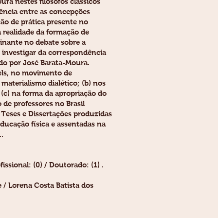
ra nestes filósofos clássicos
dência entre as concepções
ão de prática presente no
a realidade da formação de
minante no debate sobre a
 investigar da correspondência
ado por José Barata-Moura.
els, no movimento de
materialismo dialético; (b) nos
 (c) na forma da apropriação do
 de professores no Brasil
 Teses e Dissertações produzidas
educação física e assentadas na
.
ssional: (0) / Doutorado: (1) .
 / Lorena Costa Batista dos