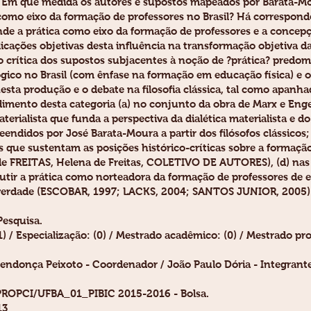
? Em que medida os autores e supostos mapeados por Barata-Mou
 como eixo da formação de professores no Brasil? Há correspon
de a prática como eixo da formação de professores e a concepç
icações objetivas desta influência na transformação objetiva d
ão crítica dos supostos subjacentes à noção de ?prática? predo
gico no Brasil (com ênfase na formação em educação física) e o
nesta produção e o debate na filosofia clássica, tal como apanh
imento desta categoria (a) no conjunto da obra de Marx e Eng
rialista que funda a perspectiva da dialética materialista e do 
endidos por José Barata-Moura a partir dos filósofos clássicos;
s que sustentam as posições histórico-críticas sobre a formação
de FREITAS, Helena de Freitas, COLETIVO DE AUTORES), (d) nas
scutir a prática como norteadora da formação de professores de 
e verdade (ESCOBAR, 1997; LACKS, 2004; SANTOS JUNIOR, 2005).
Pesquisa.
 / Especialização: (0) / Mestrado acadêmico: (0) / Mestrado profi
endonça Peixoto - Coordenador / João Paulo Dória - Integrante
 PROPCI/UFBA_01_PIBIC 2015-2016 - Bolsa.
13