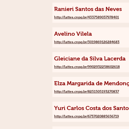
Ranieri Santos das Neves
http://lattes.cnpq.br/4337589037978401
Avelino Vilela
http://lattes.cnpq.br/3019869126284683
Gleiciane da Silva Lacerda
http://lattes.cnpq.br/9902932258602618
Elza Margarida de Mendonç
http://lattes.cnpq.br/8251505193270837
Yuri Carlos Costa dos Santo
http://lattes.cnpq.br/6737020885656719