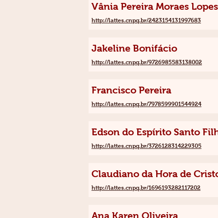
Vânia Pereira Moraes Lopes
http://lattes.cnpq.br/2423154131997683
Jakeline Bonifácio
http://lattes.cnpq.br/9726985583138002
Francisco Pereira
http://lattes.cnpq.br/7978599901544924
Edson do Espírito Santo Fil
http://lattes.cnpq.br/3726128314229305
Claudiano da Hora de Crist
http://lattes.cnpq.br/1696193282117202
Ana Karen Oliveira