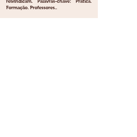
reivindicam. Palavras-chave: Prática.
Formação. Professores..
Situação: Concluído; Natureza:
Pesquisa.
Alunos envolvidos: Graduação: (8) /
Mestrado acadêmico: (2) .
Integrantes: Elza Margarida de
Mendonça Peixoto - Coordenador /
Alberto Reppold Filho - Integrante.
Número de produções C, T & A: 9
Universidade Federal da Bahia
Faculdade de Educação
Grupo de Pesquisa Marxismo e Polílticas
de Trabalho e Educação