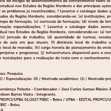
nto do estágio de desenvolvimento do conhecimento sobre as
 estadual nos Estados da Região Nordeste e das principais açõ
ar os problemas já reconhecidos; ? Levantar e catalogar dados 
tados da Região Nordeste, considerando-se: (a) instituições, 
 tempo de formação; (c) currículo de formação; (d) níveis de 
ormação especializações; ? Levantar e catalogar dados acer
adual nos Estados da Região Nordeste, considerando-se: (a) tem
os (c) jornada de trabalho; (d) quantidade de turmas, esco
a de aula em que atuam; (f) distância local de trabalho 
e local de moradia; (h) carga horária de planejamento de ens
projetos e programas; (j) infraestrutura disponível para o en
instalações para a realização do trato com o conhecimento da
za: Pesquisa.
 / Especialização: (0) / Mestrado acadêmico: (1) / Mestrado profi
Mendonça Peixoto - Coordenador / José Carlos Gomes Ribeiro J
ilson Barros Vieira - Integrante.
 PROPCI/UFBA 01/2017 PIBIC - Bolsa / UFBA - EDITAL PROPCI/UF
IC - Bolsa.
14