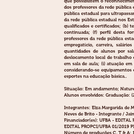
que possibilitem o reconhecime
dos professores da rede pública
pública estadual para ultrapass
da rede pública estadual nos Es
qualificados e certificados; (b)
continuada; (f) perfil desta f
professores da rede pública est
empregatício, carreira, salári
quantidades de alunos por sal
deslocamento local de trabalho 
em sala de aula; (i) atuação em 
considerando-se equipamentos e 
esportes na educação básica..
Situação: Em andamento; Nature
Alunos envolvidos: Graduação: (2)
Integrantes: Elza Margarida de 
Neves de Brito - Integrante / Jaim
Financiador(es): UFBA - EDITAL
EDITAL PROPCI/UFBA 01/2019 PIB
Número de produções C, T & A: 