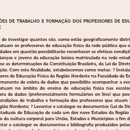
DIÇÕES DE TRABALHO E FORMAÇÃO DOS PROFESSORES DE E
E
 de investigar quantos são, como estão geograficamente distr
atuam os professores de educação física da rede pública que 
 dados em questão possibilitarão reconhecer as efetivas condiçõ
rianças e jovens da educação básica matriculada na rede estad
se as determinações da Constituição Brasileira, da Lei de Dire
ção. Com esta finalidade, estabelecemos como metas: ? Instal
ores de Educação Física da Região Nordeste na Faculdade de E
rmanente de coleta de dados que possibilite acompanhar a evo
atuam no âmbito do ensino de educação física nas escolas
ta de dados (preferencialmente formulários on line) que poss
s condições de trabalho e formação dos professores que atua
região Nordeste; ? Levantar e catalogar os documentos (Lei de Di
staduais de Educação de cada um dos nove Estados da Região
 da cultura corporal para União, Estados e Municípios a fim de
ntar e catalogar os documentos e bibliografia produzidos pelas