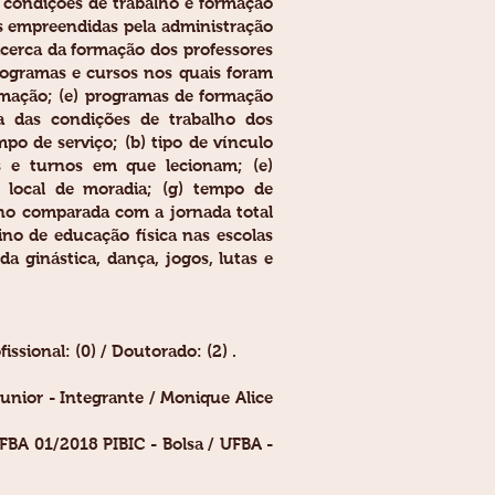
 condições de trabalho e formação
es empreendidas pela administração
acerca da formação dos professores
programas e cursos nos quais foram
formação; (e) programas de formação
ca das condições de trabalho dos
po de serviço; (b) tipo de vínculo
las e turnos em que lecionam; (e)
e local de moradia; (g) tempo de
ino comparada com a jornada total
sino de educação física nas escolas
 ginástica, dança, jogos, lutas e
ssional: (0) / Doutorado: (2) .
unior - Integrante / Monique Alice
BA 01/2018 PIBIC - Bolsa / UFBA -