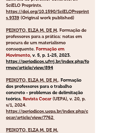
SciELO Preprints.
https://doi.org/10.1590/SciELOPreprint
s.9339
(Original work published)
PEIXOTO, ELZA M. DE M
. F
ormação de
professores para a prática: notas em
procura de um materialismo
consequente.
Formação em
Movimento,
v. 5, p. 1-25, 2023
.
https://periodicos.ufrrj.br/index.php/fo
rmov/article/view/894
PEIXOTO, ELZA M. DE M.
.
Formação
dos professores para o trabalho
concreto - problemas de delimitação
teórica
.
Revista Cocar
(UEPA), v. 20, p.
s/1, 2024.
https://periodicos.uepa.br/index.php/c
ocar/article/view/7762
PEIXOTO, ELZA M. DE M.