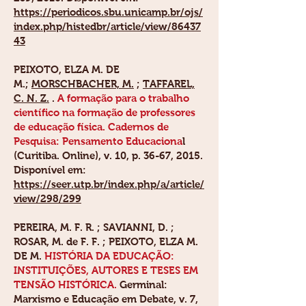
https://periodicos.sbu.unicamp.br/ojs/
index.php/histedbr/article/view/86437
43
PEIXOTO, ELZA M. DE
M.
;
MORSCHBACHER, M.
;
TAFFAREL,
C. N. Z.
.
A formação para o trabalho
científico na formação de professores
de educação física. Cadernos de
Pesquisa: Pensamento Educaciona
l
(Curitiba. Online), v. 10, p. 36-67, 2015.
Disponível em:
https://seer.utp.br/index.php/a/article/
view/298/299
PEREIRA, M. F. R. ; SAVIANNI, D. ;
ROSAR, M. de F. F. ;
PEIXOTO, ELZA M.
DE M.
HISTÓRIA DA EDUCAÇÃO:
INSTITUIÇÕES, AUTORES E TESES EM
TENSÃO HISTÓRICA.
Germinal:
Marxismo e Educação em Debate, v. 7,