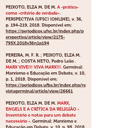
PEIXOTO, ELZA M. DE M.
A -prática-
como -critério de verdade
-.
PERSPECTIVA (UFSC) (ONLINE), v. 36,
p. 194-219, 2018. Disponível em:
https://periodicos.ufsc.br/index.php/p
erspectiva/article/view/2175-
795X.2018v36n1p194
PEREIRA, M. F. R. ;
PEIXOTO, ELZA M.
DE M.
; COSTA NETO, Pedro Leão .
MARX VIVE!!! VIVA MARX!!!.
Germinal:
Marxismo e Educação em Debate, v. 10,
p. 1, 2018. Disponível em:
https://periodicos.ufba.br/index.php/re
vistagerminal/article/view/26661
PEIXOTO, ELZA M. DE M.
MARX,
ENGELS E A CRÍTICA DA RELIGIÃO -
Inventário e notas para um debate
necessário
-. Germinal: Marxismo e
Educação em Debate, v. 10, p. 95, 2018.