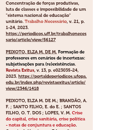
Concentração de forças produtivas,
luta de classes e impossibilidade de um
"sistema nacional de educação"
unitário.
Trabalho Necessário
, v. 21, p.
1-24, 2023.
https://periodicos.uff.br/trabalhoneces
sario/article/view/56127
PEIXOTO, ELZA M. DE M.
Formação de
professores em cenários de incertezas:
subjetivações para (re)existências
.
Revista Exitus
, v. 13, p. e023035-24,
2023.
https://portaldeperiodicos.ufopa.
edu.br/index.php/revistaexitus/article/
view/2346/1418
PEIXOTO, ELZA M. DE M.
; BRANDÃO, A.
F. ; SANTO FILHO, E. do E. ; SANTOS
FILHO, O. T. DOS ; LOPES, V. M.
Crise
do capital, crise sanitária, crise polí­tica
- notas de conjuntura e educação
.