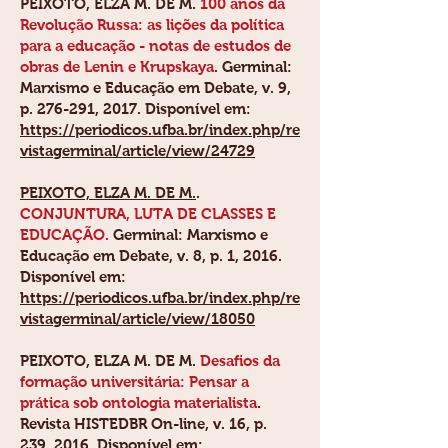
PEIXOTO, ELZA M. DE M
.
100 anos da
Revolução Russa: as lições da política
para a educação - notas de estudos de
obras de Lenin e Krupskaya
. Germinal:
Marxismo e Educação em Debate, v. 9,
p. 276-291, 2017. Disponível em:
https://periodicos.ufba.br/index.php/re
vistagerminal/article/view/24729
PEIXOTO, ELZA M. DE M.
.
CONJUNTURA, LUTA DE CLASSES E
EDUCAÇÃO.
Germinal: Marxismo e
Educação em Debate, v. 8, p. 1, 2016.
Disponível em:
https://periodicos.ufba.br/index.php/re
vistagerminal/article/view/18050
PEIXOTO, ELZA M. DE M
.
Desafios da
formação universitária: Pensar a
prática sob ontologia materialista
.
Revista HISTEDBR On-line, v. 16, p.
239, 2016. Disponível em: