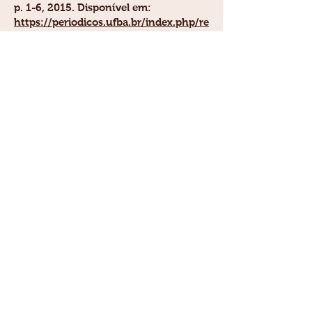
p. 1-6, 2015. Disponível em:
https://periodicos.ufba.br/index.php/re
vistagerminal/article/view/14972
PEIXOTO, ELZA M. DE M.
; PEREIRA, M.
F. R. .
POLÍTICAS DE EDUCAÇÃO NÃO
FORMAL ? A RECREAÇÃO (1889- 1961)
.
Revista HISTEDBR On-line, v. 14, p.
168-179, 2014. Disponível em:
https://periodicos.sbu.unicamp.br/ojs/
index.php/histedbr/article/view/86404
68
PEIXOTO, ELZA M. DE M.
Modo de
produção da existência: categoria
chave para a compreensão da
problemática do lazer
.. Revista
HISTEDBR On-line, v. 14, p. 353-365,
2014. Disponível em:
https://periodicos.sbu.unicamp.br/ojs/
index.php/histedbr/article/view/86404