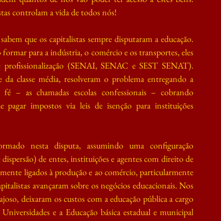
istas controlam a vida de todos nós!
 sabem que os capitalistas sempre disputaram a educação. 
rmar para a indústria, o comércio e os transportes, eles 
 de profissionalização (SENAI, SENAC e SEST SENAT). 
 da classe média, resolveram o problema entregando a 
a fé – as chamadas escolas confessionais – cobrando 
pagar impostos via leis de isenção para instituições 
formado nesta disputa, assumindo uma configuração 
ispersão) de entes, instituições e agentes com direito de 
tamente ligados à produção e ao comércio, particularmente 
apitalistas avançaram sobre os negócios educacionais. Nos 
oso, deixaram os custos com a educação pública a cargo 
 Universidades e a Educação básica estadual e municipal 