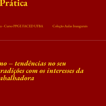
 Prática
ica - Curso PPGE FACED UFBA
Coleção Aulas Inaugurais
ilitância
Conjuntura
X MTE
no – tendências no seu 
radições com os interesses da 
trabalhadora