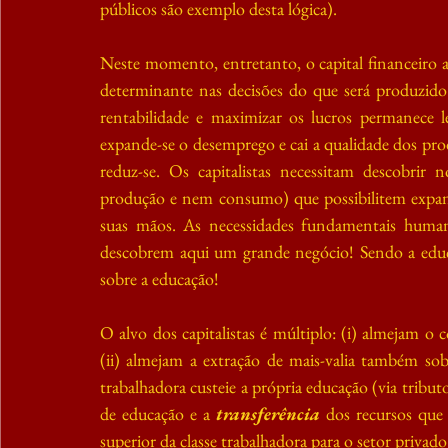
públicos são exemplo desta lógica).
Neste momento, entretanto, o capital financeiro as
determinante nas decisões do que será produzido
rentabilidade e maximizar os lucros permanece l
expande-se o desemprego e cai a qualidade dos pro
reduz-se. Os capitalistas necessitam descobrir 
produção e nem consumo) que possibilitem expan
suas mãos. As necessidades fundamentais humanas
descobrem aqui um grande negócio! Sendo a educa
sobre a educação!
O alvo dos capitalistas é múltiplo: (i) almejam o 
(ii) almejam a extração de mais-valia também sobr
trabalhadora custeie a própria educação (via tribut
de educação e a 
transferência
 dos recursos que
superior da classe trabalhadora para o setor privado