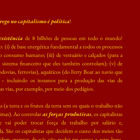
rego no capitalismo é política
!
xistência
 de 8 bilhões de pessoas em todo o mundo! 
 (i) de base energética fundamental a todos os processos 
 o consumo humano; (iii) de vestuário e calçados (para a 
ia sistema financeiro que eles também controlam); (v) de 
odovias, ferrovias), aquáticos (do Ferry Boat ao navio que 
 – incluindo os insumos para a produção das vias de 
tas vias, por exemplo, por meio dos pedágios.
 (a terra e os frutos da terra sem os quais o trabalho não 
rimas). Ao controlar 
as forças produtivas
, os capitalistas 
vai poder trocar força de trabalho por salário e, 
a. São os capitalistas que decidem o custo dos meios tão 
cidem quantos de nós vão poder ter acesso a estes bens. 