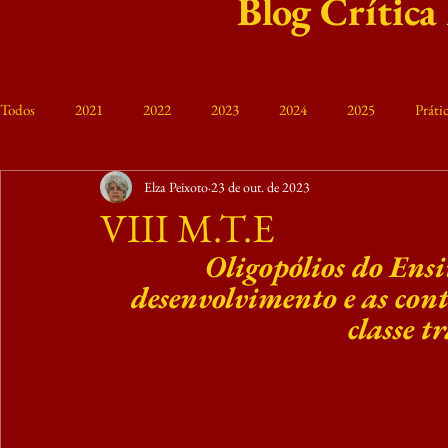
Blog Crítica
Todos
2021
2022
2023
2024
2025
Prát
Elza Peixoto
23 de out. de 2023
Curso Friedrich Engels
VIII MTE 2023
Memória
M
VIII M.T.E
Oligopólios do Ensi
desenvolvimento e as cont
classe 