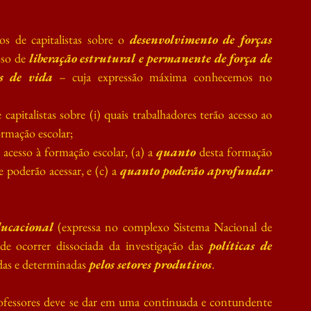
s de capitalistas sobre o 
desenvolvimento de forças 
so de 
liberação estrutural e permanente de força de 
s de vida
 – cuja expressão máxima conhecemos no 
capitalistas sobre (i) quais trabalhadores terão acesso ao 
ormação escolar;
o acesso à formação escolar, (a) a 
quanto
 desta formação 
e poderão acessar, e (c) a 
quanto poderão aprofundar
ducacional
 (expressa no complexo Sistema Nacional de 
e ocorrer dissociada da investigação das 
políticas de 
as e determinadas 
pelos setores produtivos
.
fessores deve se dar em uma continuada e contundente 