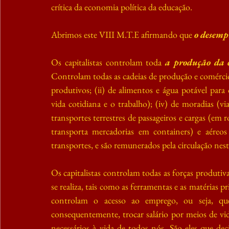
crítica da economia política da educação.
Abrimos este VIII M.T.E afirmando que 
o desemp
Os capitalistas controlam toda 
a produção da e
Controlam todas as cadeias de produção e comércio:
produtivos; (ii) de alimentos e água potável para
vida cotidiana e o trabalho); (iv) de moradias (v
transportes terrestres de passageiros e cargas (em r
transporta mercadorias em containers) e aéreos
transportes, e são remunerados pela circulação nes
Os capitalistas controlam todas as forças produtivas
se realiza, tais como as ferramentas e as matérias p
controlam o acesso ao emprego, ou seja, que 
consequentemente, trocar salário por meios de vid
necessários à vida de todos nós. São eles que de