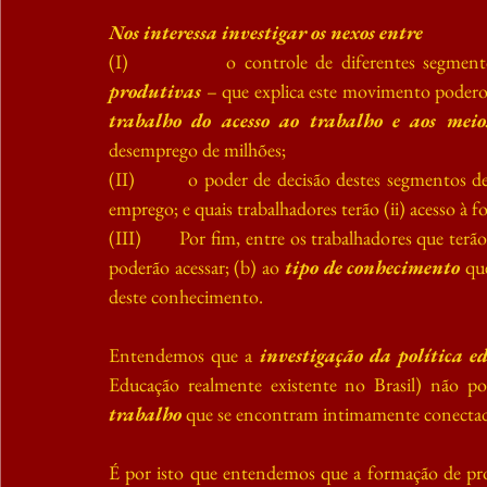
Nos interessa investigar os nexos entre
(I)            o controle de diferentes segmento
produtivas
 – que explica este movimento podero
trabalho do acesso ao trabalho e aos meio
desemprego de milhões;
(II)         o poder de decisão destes segmentos de 
emprego; e quais trabalhadores terão (ii) acesso à f
(III)       Por fim, entre os trabalhadores que terã
poderão acessar; (b) ao 
tipo de conhecimento
 qu
deste conhecimento.
Entendemos que a 
investigação da política e
Educação realmente existente no Brasil) não pod
trabalho 
que se encontram intimamente conectad
É por isto que entendemos que a formação de pro