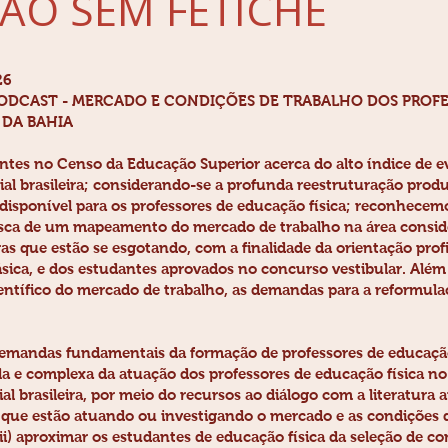
ÃO SEM FETICHE
26
e PODCAST - MERCADO E CONDIÇÕES DE TRABALHO DOS PROF
 DA BAHIA
tes no Censo da Educação Superior acerca do alto índice de e
al brasileira; considerando-se a profunda reestruturação produ
disponível para os professores de educação física; reconhecem
sca de um mapeamento do mercado de trabalho na área conside
s que estão se esgotando, com a finalidade da orientação prof
sica, e dos estudantes aprovados no concurso vestibular. Além
ientífico do mercado de trabalho, as demandas para a reformula
demandas fundamentais da formação de professores de educação 
a e complexa da atuação dos professores de educação física n
brasileira, por meio do recursos ao diálogo com a literatura a
s que estão atuando ou investigando o mercado e as condições 
(ii) aproximar os estudantes de educação física da seleção de 