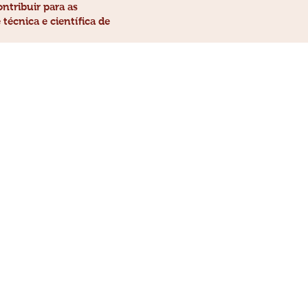
ntribuir para as
écnica e científica de
ção
a no