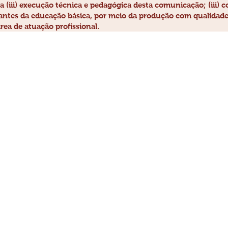
(iii) execução técnica e pedagógica desta comunicação; (iii) co
antes da educação básica, por meio da produção com qualidade t
rea de atuação profissional.
O Campo do Conhecimento e Atua
dos profissionais de educação físic
âmbito do tempo livre para o lazer
https://open.spotify.com/episode/0BnEAyAfY7yAIxcrl8uNR