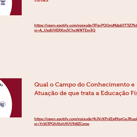
https://open.spotify.com/episode/3FgvPQQmMdpb5T3Z7S
si=A_UxdUHERKm5ChsWNTEm3Q
Qual o Campo do Conhecimento e
Atuação de que trata a Educação Fí
https://open.spotify.com/episode/4iJVcKPoIEx8SprGeJRuz
si=Yr163PQhSleh9UUSt8ZGmw