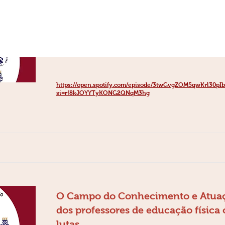
O Campo do Conhecimento e Atua
com a Ginástica
https://open.spotify.com/episode/3twGvgZOM5qwKrl30pI
si=rf8kJOYYTyKONG2QNqM3hg
O Campo do Conhecimento e Atua
dos professores de educação física
lutas