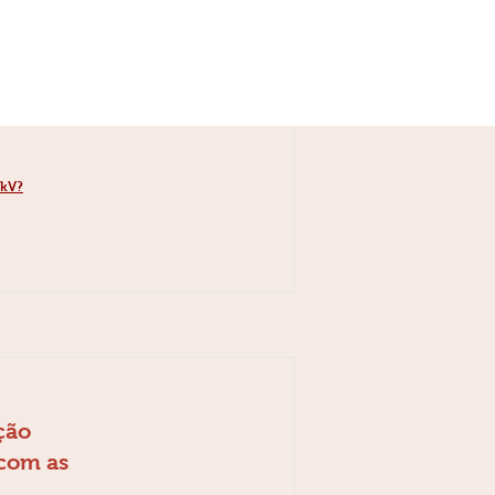
ção
bkV?
ção
 com as