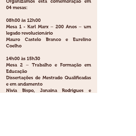
Organizamos esta comemoração em
04 mesas:
08h00 às 12h00
Mesa 1 - Karl Marx – 200 Anos – um
legado revolucionário
Mauro Castelo Branco e Eurelino
Coelho
14h00 às 15h30
Mesa 2 – Trabalho e Formação em
Educação
Dissertações de Mestrado Qualificadas
e em andamento
Nivia Bispo, Janaina Rodrigues e
Lorena Santos
16h00 às 17h30
Mesa 3 – Crítica da Formação Superior:
política de ciência e tecnologia e
matrizes teóricas da formação de
professores