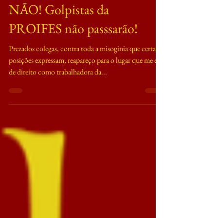
SINDICATO ESTADUAL
NÃO! Golpistas da
PROIFES não passsarão!
Prezados colegas, contra toda a misoginia que certas
posições expressam, reapareço para o lugar que me é
de direito como trabalhadora da...