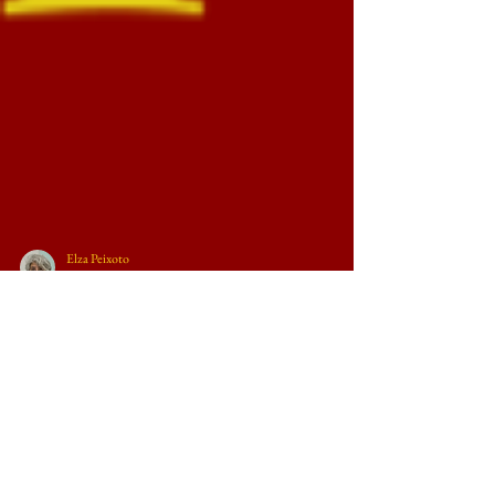
Elza Peixoto
24 de ago. de 2023
8 min de leitura
GERMINAL: MARXISMO
E EDUCAÇÃO EM
DEBATE EM TRANSIÇÃO