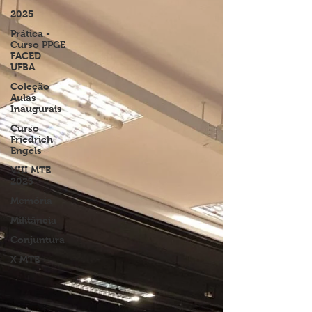
2025
Prática -
Curso PPGE
FACED
UFBA
Coleção
Aulas
Inaugurais
Curso
Friedrich
Engels
VIII MTE
2023
Memória
Militância
Conjuntura
X MTE