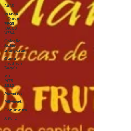
2025
Prática
- Curso
PPGE
FACED
UFBA
Coleção
Aulas
Inaugurais
Curso
Friedrich
Engels
VIII
MTE
2023
Memória
Militância
Conjuntura
X MTE