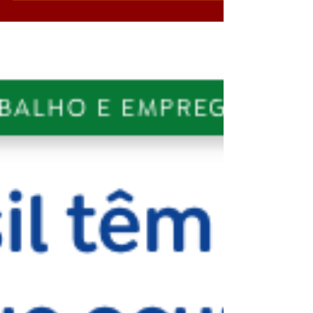
lugar no qual nos encontramos, vamos trabalhar com
os Censos de 2023, ou seja, de dois anos atrás, e de
2014, ou seja, um ano antes da criação do grupo
MTE FACED UFBA. A Súmula Estatística referente
ao último Censo de 2023 anunciava um total de
42.852 grupos em todo o Brasil. As regiõe