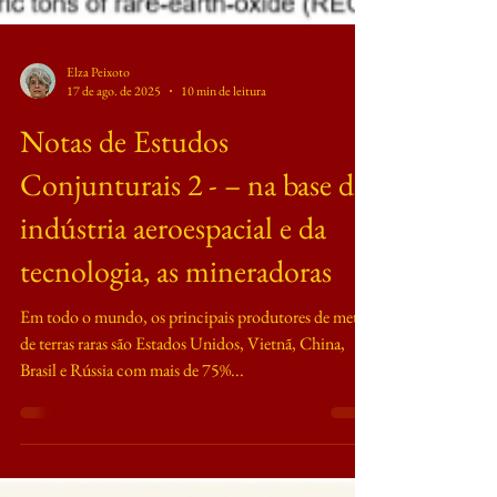
Elza Peixoto
17 de ago. de 2025
10 min de leitura
Notas de Estudos
Conjunturais 2 - – na base da
indústria aeroespacial e da
tecnologia, as mineradoras
Em todo o mundo, os principais produtores de metais
de terras raras são Estados Unidos, Vietnã, China,