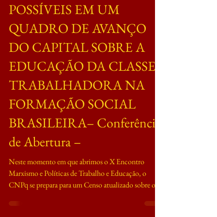
FRUTOS DEL TRABAJO
POSSÍVEIS EM UM
QUADRO DE AVANÇO
DO CAPITAL SOBRE A
EDUCAÇÃO DA CLASSE
TRABALHADORA NA
FORMAÇÃO SOCIAL
BRASILEIRA– Conferência
de Abertura –
Neste momento em que abrimos o X Encontro
Marxismo e Políticas de Trabalho e Educação, o
CNPq se prepara para um Censo atualizado sobre os
Grupos de Pesquisas no Brasil. Para a compreensão do