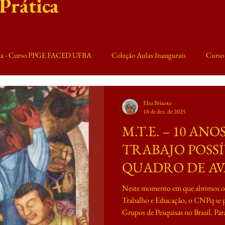
 Prática
ica - Curso PPGE FACED UFBA
Coleção Aulas Inaugurais
Curso 
X MTE
Elza Peixoto
18 de dez. de 2025
M.T.E. – 10 ANOS
TRABAJO POSSÍ
QUADRO DE AV
SOBRE A EDUC
Neste momento em que abrimos o 
TRABALHADOR
Trabalho e Educação, o CNPq se p
Grupos de Pesquisas no Brasil. Pa
SOCIAL BRASILEIRA– Conf
encontramos, vamos trabalhar com 