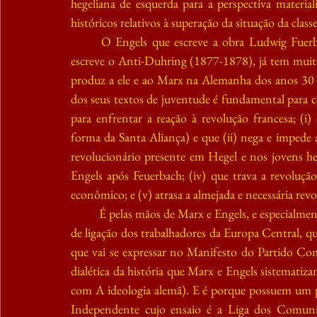
hegeliana de esquerda para a perspectiva material
históricos relativos à superação da situação da class
O Engels que escreve a obra Ludwig Fuerbac
escreve o Anti-Duhring (1877-1878), já tem muito
produz a ele e ao Marx na Alemanha dos anos 30 
dos seus textos de juventude é fundamental para c
para enfrentar a reação à revolução francesa; (i
forma da Santa Aliança) e que (ii) nega e impede ace
revolucionário presente em Hegel e nos jovens he
Engels após Feuerbach; (iv) que trava a revoluçã
econômico; e (v) atrasa a almejada e necessária revo
É pelas mãos de Marx e Engels, e especialmen
de ligação dos trabalhadores da Europa Central, q
que vai se expressar no Manifesto do Partido Com
dialética da história que Marx e Engels sistemati
com A ideologia alemã). E é porque possuem um 
Independente cujo ensaio é a Liga dos Comunist