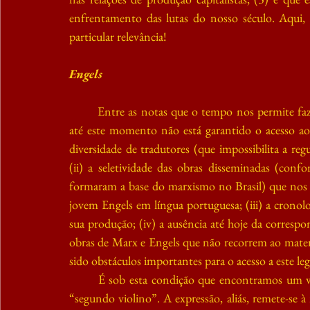
enfrentamento das lutas do nosso século. Aqui,
particular relevância!
Engels
Entre as notas que o tempo nos permite fa
até este momento não está garantido o acesso ao
diversidade de tradutores (que impossibilita a regu
(ii) a seletividade das obras disseminadas (confo
formaram a base do marxismo no Brasil) que nos i
jovem Engels em língua portuguesa; (iii) a cronolo
sua produção; (iv) a ausência até hoje da correspo
obras de Marx e Engels que não recorrem ao materi
sido obstáculos importantes para o acesso a este le
É sob esta condição que encontramos um v
“segundo violino”. A expressão, aliás, remete-se 