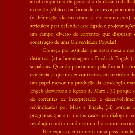
atual conjuntura de genocídio da classe trabalhad
extensão públicos na forma de cortes orçamentários
(e difamação do marxismo e do comunismo), é 
articulem para defender este legado e projetar açõe
um campo diverso de correntes que disputam o 
construção de uma Universidade Popular!
Começo por assinalar que nesta mesa o que t
distintos: (a) a homenagem a Friedrich Engels (1
socialistas. Quando procuramos pela forma históric
evidencia-se que nos encontramos em território de
um papel menor na produção da concepção materia
Engels desvirtuou o legado de Marx ; (ii) porque
de correntes de interpretação e desenvolvi
reivindicados por Marx e Engels; (iii) porque a
programas que em muitos casos não dialogam en
revolução conformando-se num horizonte restrito 
Pelo exposto, entro nesta mesa posicionada 