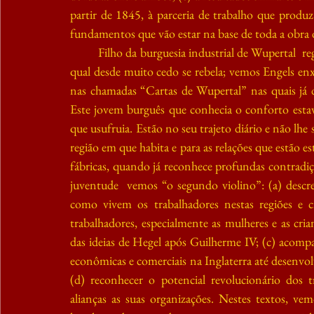
partir de 1845, à parceria de trabalho que produz
fundamentos que vão estar na base de toda a obra d
Filho da burguesia industrial de Wupertal  re
qual desde muito cedo se rebela; vemos Engels enxe
nas chamadas “Cartas de Wupertal” nas quais já d
Este jovem burguês que conhecia o conforto estav
que usufruia. Estão no seu trajeto diário e não lhe s
região em que habita e para as relações que estão est
fábricas, quando já reconhece profundas contradiç
juventude  vemos “o segundo violino”: (a) descr
como vivem os trabalhadores nestas regiões e cr
trabalhadores, especialmente as mulheres e as crian
das ideias de Hegel após Guilherme IV; (c) acompa
econômicas e comerciais na Inglaterra até desenvol
(d) reconhecer o potencial revolucionário dos 
alianças as suas organizações. Nestes textos, v