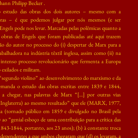
hann Philipp Becker .
 estudo das obras dos dois autores – mesmo com a 
obras – é que podemos julgar por nós mesmos (e ser 
ngels pode nos levar. Marcadas pelas polêmicas quanto a 
obras de Engels que foram publicadas até aqui trazem 
o do autor no processo do (i) despertar de Marx para a 
abalhadora na indústria têxtil inglesa, assim como (ii) na 
o intenso processo revolucionário que fermenta a Europa 
exilados e militam.
“segundo violino” ao desenvolvimento do marxismo e da 
manda o estudo das obras escritas entre 1839 e 1844, 
chegar, nas palavras de Marx “[...] por outras vias 
na Inglaterra) ao mesmo resultado” que ele (MARX, 1977, 
ca (tornado público em 1859 e divulgado no Brasil pela 
 ao “genial esboço de uma contribuição para a crítica das 
1843-1844, portanto, aos 23 anos); (b) à constante troca 
 independentes a que ambos chegaram que (d) os levaram, a 