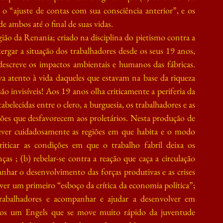
 o “ajuste de contas com sua consciência anterior”, e os 
e ambos até o final de suas vidas.
gião da Renania; criado na disciplina do pietismo contra a 
rgar a situação dos trabalhadores desde os seus 19 anos, 
escreve os impactos ambientais e humanos das fábricas. 
a atento à vida daqueles que estavam na base da riqueza 
ão invisíveis! Aos 19 anos olha criticamente a periferia da 
abelecidas entre o clero, a burguesia, os trabalhadores e as 
ões que desfavorecem aos proletários. Nesta produção de 
ever cuidadosamente as regiões em que habita e o modo 
iticar as condições em que o trabalho fabril deixa os 
ças ; (b) rebelar-se contra a reação que caça a circulação 
nhar o desenvolvimento das forças produtivas e as crises 
ver um primeiro “esboço da crítica da economia política”; 
trabalhadores e acompanhar e ajudar a desenvolver em 
emos um Engels que se move muito rápido da juventude 