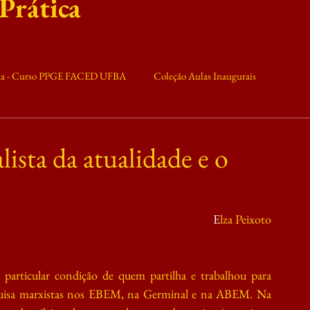
 Prática
ica - Curso PPGE FACED UFBA
Coleção Aulas Inaugurais
ilitância
Conjuntura
X MTE
lista da atualidade e o
E
lza Peixoto
articular condição de quem partilha e trabalhou para 
squisa marxistas nos EBEM, na Germinal e na ABEM. Na 