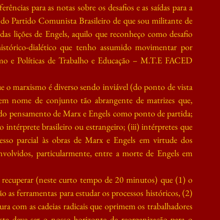
ências para as notas sobre os desafios e as saídas para a 
s do Partido Comunista Brasileiro de que sou militante de 
 das lições de Engels, aquilo que reconheço como desafio 
stórico-dialético que tenho assumido movimentar por 
mo e Políticas de Trabalho e Educação – M.T.E FACED 
e o marxismo é diverso sendo inviável (do ponto de vista 
ar em nome de conjunto tão abrangente de matrizes que, 
do pensamento de Marx e Engels como ponto de partida; 
intérprete brasileiro ou estrangeiro; (iii) intérpretes que 
cesso parcial às obras de Marx e Engels em virtude dos 
nvolvidos, particularmente, entre a morte de Engels em 
 recuperar (neste curto tempo de 20 minutos) que (1) o 
 as ferramentas para estudar os processos históricos, (2) 
ura com as cadeias radicais que oprimem os trabalhadores 
este deve ser o nosso horizonte de reorganização para o 