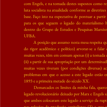
com Engels, e na tomada destes supostos como refer
luta socialista na atualidade conforme as diretrize
base. Faço isto na expectativa de pontuar a partir
para os que seguem o legado do materialismo hi
dentro do Grupo de Estudos e Pesquisas Marxis
UFBA.
A posição que assumo nesta mesa respeita qu
do rigor acadêmico e político) arvorar-se a fal
muitas vezes, têm em comum apenas (i) a tomada 
(ii) a partir de sua apropriação por um determinado 
muitas vezes tiveram (por condições diversas) a
problemas em que o acesso a este legado estão e
1893 e a primeira metade do século XX.
Demarcados os limites da minha fala, quero
legado revolucionário deixado por Marx e Engels são
que ambos colocaram este legado a serviço da rupt
nas relações de produção capitalistas; (3) e que 