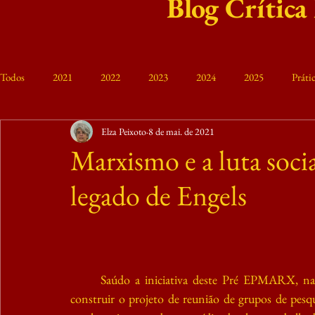
Blog Crítica
Todos
2021
2022
2023
2024
2025
Prát
Elza Peixoto
8 de mai. de 2021
Curso Friedrich Engels
VIII MTE 2023
Memória
M
Marxismo e a luta socia
legado de Engels
Saúdo a iniciativa deste Pré EPMARX, na p
construir o projeto de reunião de grupos de pe