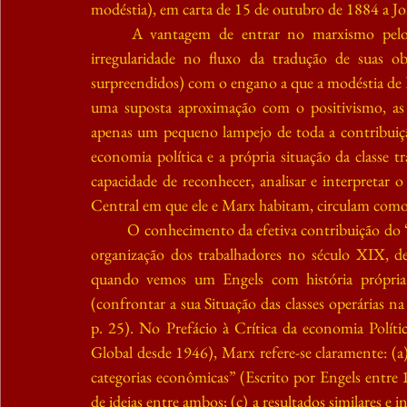
modéstia), em carta de 15 de outubro de 1884 a Jo
A vantagem de entrar no marxismo pelo
irregularidade no fluxo da tradução de suas 
surpreendidos) com o engano a que a modéstia de E
uma suposta aproximação com o positivismo, as 
apenas um pequeno lampejo de toda a contribuiçã
economia política e a própria situação da classe tr
capacidade de reconhecer, analisar e interpretar 
Central em que ele e Marx habitam, circulam como 
O conhecimento da efetiva contribuição do 
organização dos trabalhadores no século XIX, de
quando vemos um Engels com história própria a 
(confrontar a sua Situação das classes operárias 
p. 25). No Prefácio à Crítica da economia Políti
Global desde 1946), Marx refere-se claramente: (a)
categorias econômicas” (Escrito por Engels entre 
de ideias entre ambos; (c) a resultados similares e