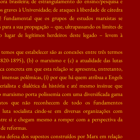
ora brasileira; de estrangulamento do ensino/pesquisa e 
 graves à Universidade; de ataques à liberdade de cátedra 
fundamental que os grupos de estudos marxistas se 
s para a sua propagação – que, ultrapassando os limites de 
lugar de legítimos herdeiros deste legado – levem à 
emos que estabelecer são as conexões entre três termos 
820-1895), (b) o marxismo e (c) a atualidade das lutas 
a concreta em que esta relação se apresenta, entretanto, 
 imensas polêmicas, (i) por que há quem atribua a Engels 
lista e dialética da história e até mesmo insinue que 
 o marxismo porta polissemia com uma diversificada gama 
mentos que não reconhecem de todo os fundamentos 
 luta socialista cinde-se em diversas organizações com 
tre si e chegam mesmo a romper com a perspectiva da 
de reformas.
na defesa dos supostos construídos por Marx em relação 