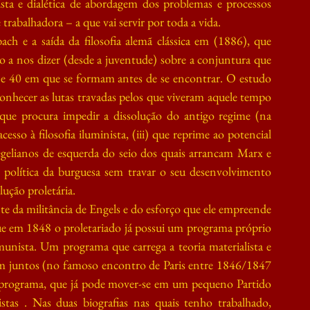
ista e dialética de abordagem dos problemas e processos 
e trabalhadora – a que vai servir por toda a vida. 
h e a saída da filosofia alemã clássica em (1886), que 
 a nos dizer (desde a juventude) sobre a conjuntura que 
e 40 em que se formam antes de se encontrar. O estudo 
onhecer as lutas travadas pelos que viveram aquele tempo 
) que procura impedir a dissolução do antigo regime (na 
sso à filosofia iluminista, (iii) que reprime ao potencial 
gelianos de esquerda do seio dos quais arrancam Marx e 
o política da burguesa sem travar o seu desenvolvimento 
lução proletária.
te da militância de Engels e do esforço que ele empreende 
ue em 1848 o proletariado já possui um programa próprio 
unista. Um programa que carrega a teoria materialista e 
zam juntos (no famoso encontro de Paris entre 1846/1847 
programa, que já pode mover-se em um pequeno Partido 
as . Nas duas biografias nas quais tenho trabalhado, 